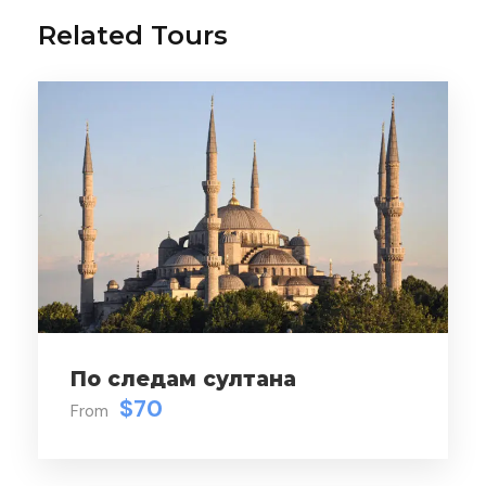
Related Tours
Gallery
Video
Detail
Описание Тура
Круиз по Босфору в Стамбуле
должен
быть среди вещей, которые нужно сделать
По следам султана
$70
в Стамбуле, потому что этот ночной круиз
From
— большая возможность увидеть
атмосферу этого очаровательного города в