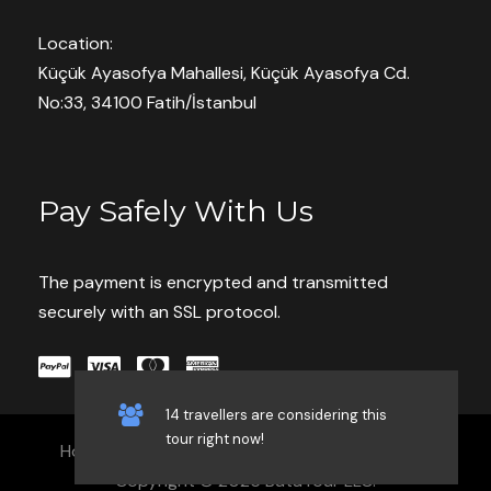
В нашу программу входит следующее:
Location:
Küçük Ayasofya Mahallesi, Küçük Ayasofya Cd.
Турецкая фольклорная команда
No:33, 34100 Fatih/İstanbul
Кавказские танцы
Шоу дервишей
Шоу мечей и щитов
Pay Safely With Us
Турецкое шоу группы танца живота
Турецкое шоу цыганских танцев
Танцы живота – завершение
The payment is encrypted and transmitted
программы
securely with an SSL protocol.
Нет ничего лучше прогулки по Босфору
14 travellers are considering this
После того, как вы сядете на корабль,
tour right now!
Home
Our Services
Blog
Contact
выберите место, где можно посидеть и
Copyright © 2026 ButaTour LLC.
насладиться удивительной атмосферой